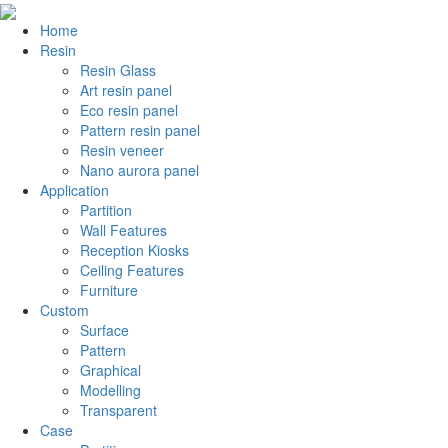
Home
Resin
Resin Glass
Art resin panel
Eco resin panel
Pattern resin panel
Resin veneer
Nano aurora panel
Application
Partition
Wall Features
Reception Kiosks
Ceiling Features
Furniture
Custom
Surface
Pattern
Graphical
Modelling
Transparent
Case