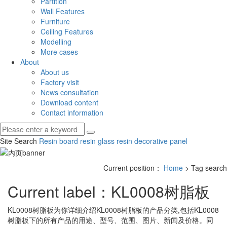
Partition
Wall Features
Furniture
Ceiling Features
Modelling
More cases
About
About us
Factory visit
News consultation
Download content
Contact information
Site Search
Resin board
resin glass
resin decorative panel
Current position：
Home
> Tag search
Current label：
KL0008树脂板
KL0008树脂板
为你详细介绍
KL0008树脂板
的产品分类,包括
KL0008
树脂板
下的所有产品的用途、型号、范围、图片、新闻及价格。同